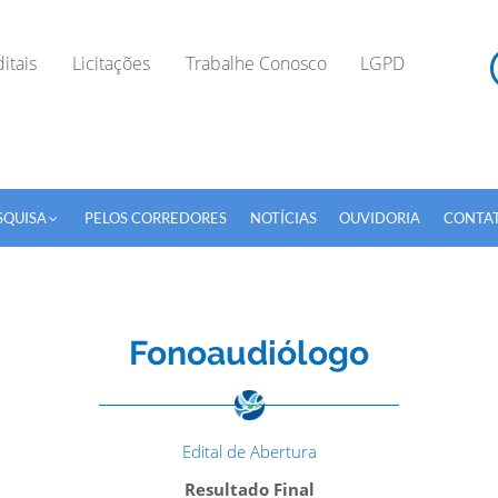
itais
Licitações
Trabalhe Conosco
LGPD
SQUISA
PELOS CORREDORES
NOTÍCIAS
OUVIDORIA
CONTA
Fonoaudiólogo
TODOS OS CAMPOS SÃO OBRIGATÓRIOS.
Edital de Abertura
Resultado Final