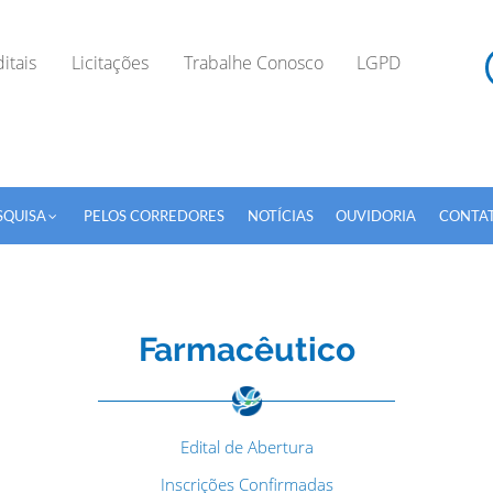
itais
Licitações
Trabalhe Conosco
LGPD
SQUISA
PELOS CORREDORES
NOTÍCIAS
OUVIDORIA
CONTA
Farmacêutico
TODOS OS CAMPOS SÃO OBRIGATÓRIOS.
Edital de Abertura
Inscrições Confirmadas