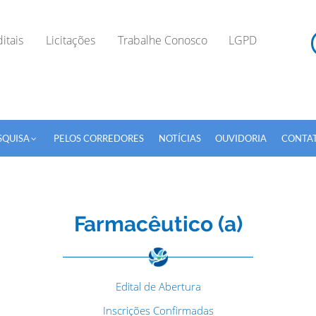
itais
Licitações
Trabalhe Conosco
LGPD
SQUISA
PELOS CORREDORES
NOTÍCIAS
OUVIDORIA
CONTA
Farmacêutico (a)
TODOS OS CAMPOS SÃO OBRIGATÓRIOS.
Edital de Abertura
Inscrições Confirmadas